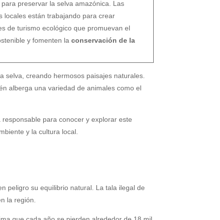
 para preservar la selva amazónica. Las
 locales están trabajando para crear
es de turismo ecológico que promuevan el
ostenible y fomenten la
conservación de la
la selva, creando hermosos paisajes naturales.
ién alberga una variedad de animales como el
a responsable para conocer y explorar este
biente y la cultura local.
 peligro su equilibrio natural. La tala ilegal de
n la región.
stima que cada año se pierden alrededor de 18 mil