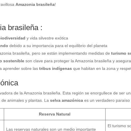
ravillosa
Amazonia brasileña
!
a brasileña :
biodiversidad
y vida silvestre exótica
undo
debido a su importancia para el equilibrio del planeta
zonia brasileña, pero se están implementando medidas de
turismo s
o sostenible
son clave para proteger la Amazonia brasileña y asegurar
ca aprender sobre las
tribus indígenas
que habitan en la zona y respet
zónica
tivadora de la Amazonia brasileña. Esta región se enorgullece de ser 
 de animales y plantas. La
selva amazónica
es un verdadero paraíso n
Reserva Natural
El turismo s
Las reservas naturales son un medio importante