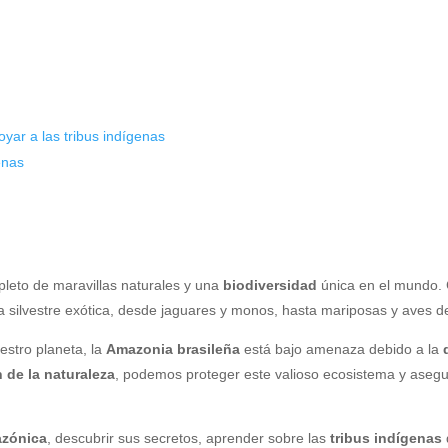
yar a las tribus indígenas
enas
epleto de maravillas naturales y una
biodiversidad
única en el mundo.
a silvestre exótica, desde jaguares y monos, hasta mariposas y aves de
estro planeta, la
Amazonia brasileña
está bajo amenaza debido a la
 de la naturaleza
, podemos proteger este valioso ecosistema y aseg
azónica
, descubrir sus secretos, aprender sobre las
tribus indígenas