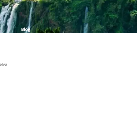
Blog
elva