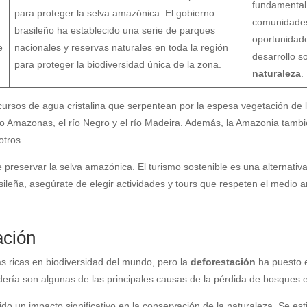
fundamental
para proteger la selva amazónica. El gobierno
comunidades
brasileño ha establecido una serie de parques
oportunidad
e
nacionales y reservas naturales en toda la región
desarrollo s
para proteger la biodiversidad única de la zona.
naturaleza
.
 cursos de agua cristalina que serpentean por la espesa vegetación de 
río Amazonas, el río Negro y el río Madeira. Además, la Amazonia tamb
otros.
 preservar la selva amazónica. El turismo sostenible es una alternativ
ileña, asegúrate de elegir actividades y tours que respeten el medio am
ación
s ricas en biodiversidad del mundo, pero la
deforestación
ha puesto en
adería son algunas de las principales causas de la pérdida de bosques e
do un impacto significativo en la conservación de la naturaleza. Se e